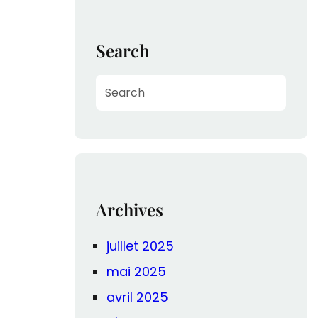
Search
S
e
a
r
c
h
Archives
juillet 2025
mai 2025
avril 2025