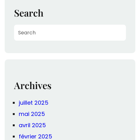
Search
S
e
a
r
c
h
Archives
juillet 2025
mai 2025
avril 2025
février 2025