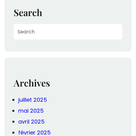
Search
S
e
a
r
c
h
Archives
juillet 2025
mai 2025
avril 2025
février 2025