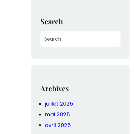
Search
S
e
a
r
c
h
Archives
juillet 2025
mai 2025
avril 2025