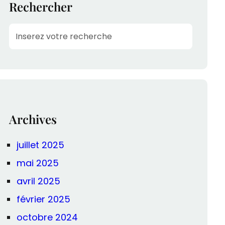
Rechercher
S
e
a
r
c
h
Archives
juillet 2025
mai 2025
avril 2025
février 2025
octobre 2024