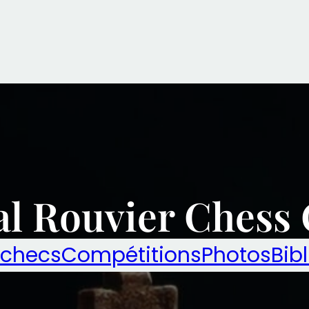
al Rouvier Chess 
échecs
Compétitions
Photos
Bib